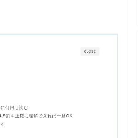
CLOSE
雑に何回も読む
4,5割を正確に理解できれば一旦OK
める